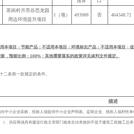
预算
口
茶岗村月亮谷恐龙园
1（
项
）
493988
否
464348.72
周边环境提升项目
适用本项目；节能产品：不适用本项目；环境标志产品：不适用本项目；
留，预留比例：100%；其他需要落实的政策详见
谈判文件
规定
。
二十二条第一款规定的条件。
描述
面向中小企业采购，投标人须提供中小企业声明函。监狱企业、残疾人福利性单
1、供应商须具有建设行政主管部门核发合法有效的不低于建筑工程施工总