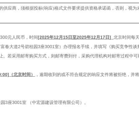
的供应商，须根据投
标
(响应)格
式文件要求提供资格承诺函，否则，视为
价
300元人民币，
时间
[2025年
12
月
1
5日至2025年
12
月
1
7
日
]
北京时间每
村富春大道
2号碧桂园3座3001室
）办理报名手续，并填写《购买竞争性谈
转让。若采用邮寄购买方式，则邮寄费到付，采购代理机构对邮寄过程中
9
:
00]（北京时间）
，逾期收到的或不符合规定的响应文件将被拒绝，并
园3座3001室
（中宏源建设管理有限公司）。