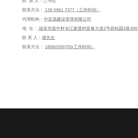
联
系
人：兰书记
联系方法：
138 5961 7377
（
工作时间）
代理机构：
中宏源建设管理有限公司
地
址：
福安市坂中村乡江家渡村富春大道
2号碧桂园3座300
联
系
人：
缪先生
联系方法：
18060399705
(工作时间）