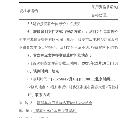
采用资格承诺制
资格承诺函
合格处理。
5.3是否接受联合体报价：不接受
6
、获取谈判文件方式（报名方式）：
谈判文件每套售
至中宏源建设管理有限公司（地址：
福安市坂中村乡江家渡
不得参加本项目的报价。谈判文件售后不退
, 报价资格不能
7
、首次响应文件提交截止时间及
地点：
7.1首次响应文件递交截止时间：
[
2025年
12
月
18
日
]
[
0
8
、谈判时间、地点
8.1谈判时间：
[
2025年
12
月
18
]
[
09
:
00]（北京时间）
。
8.2谈判地点：
福安市坂中村乡江家渡村富春大道
2号碧桂
10、
联系方式
采
购
人：
霞浦县水门畲族乡茶岗村民委员会
地
址：
霞浦县水门畲族乡茶岗村