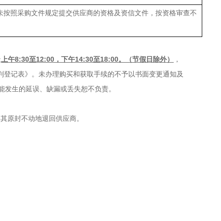
未按照采购文件规定提交供应商的资格及资信文件，按资格审查不
天
上午
8:
3
0至12:00，下午14:30至1
8
:
00
。（节假日除外
）
，
判登记表》。
未办理购买和获取手续的不予以书面变更通知及
可能发生的延误、缺漏或丢失恕不负责。
将其原封不动地退回供应商。